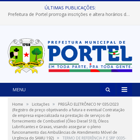
ÚLTIMAS PUBLICAÇÕES:
Prefeitura de Portel prorroga inscrições e altera horários dos concursos “Musa” e “Miss Mix Verão 2026”
MENU
»
»
Home
Licitações
PREGÃO ELETRÔNICO Nº 035/2023
(Registro de preço objetivando a futura e eventual Contratação
de empresa especializada na prestação de serviços de
fornecimento de Combustível (Óleo Diesel S10), Óleos
Lubrificantes e Graxas, visando assegurar o pleno
funcionamento das Ambulâncias de Atendimento Móvel de
»
Urgência do SAMU 192)
TERMO DE REFERÊNCIA P.E SRP 0035-