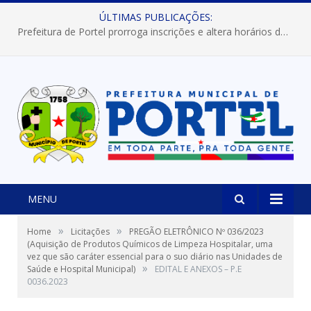
ÚLTIMAS PUBLICAÇÕES:
Prefeitura de Portel prorroga inscrições e altera horários dos concursos “Musa” e “Miss Mix Verão 2026”
MENU
»
»
Home
Licitações
PREGÃO ELETRÔNICO Nº 036/2023
(Aquisição de Produtos Químicos de Limpeza Hospitalar, uma
vez que são caráter essencial para o suo diário nas Unidades de
»
Saúde e Hospital Municipal)
EDITAL E ANEXOS – P.E
0036.2023