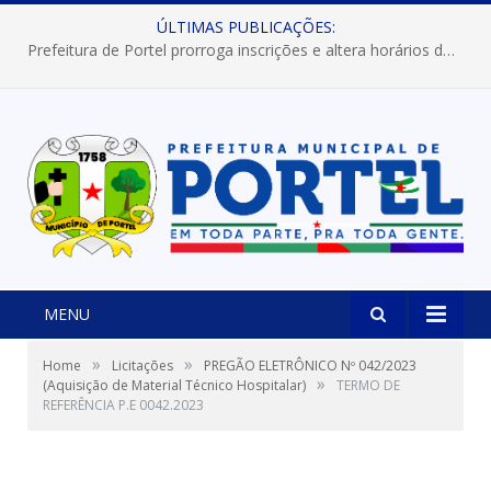
ÚLTIMAS PUBLICAÇÕES:
Prefeitura de Portel prorroga inscrições e altera horários dos concursos “Musa” e “Miss Mix Verão 2026”
MENU
»
»
Home
Licitações
PREGÃO ELETRÔNICO Nº 042/2023
»
(Aquisição de Material Técnico Hospitalar)
TERMO DE
REFERÊNCIA P.E 0042.2023