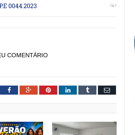
.E 0044.2023
0
EU COMENTÁRIO
tter
Facebook
Google+
Pinterest
LinkedIn
Tumblr
Email