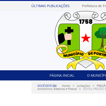
ÚLTIMAS PUBLICAÇÕES:
PÁGINA INICIAL
O MUNICÍP
»
»
VOCÊ ESTÁ EM:
Home
Licitações
PREGÃO
»
Acessórios, Baterias e Pneus)
EDITAL PREGÃO 