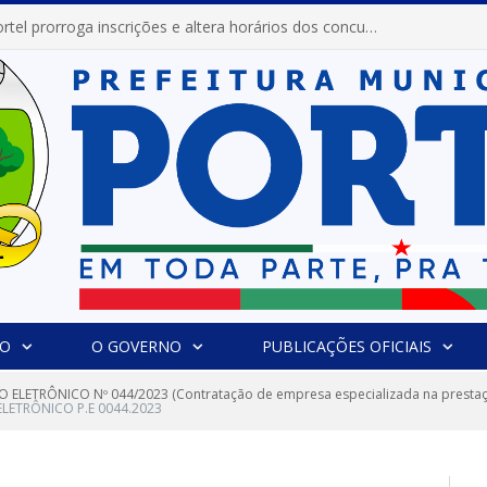
Prefeitura de Portel prorroga inscrições e altera horários dos concursos “Musa” e “Miss Mix Verão 2026”
IO
O GOVERNO
PUBLICAÇÕES OFICIAIS
 ELETRÔNICO Nº 044/2023 (Contratação de empresa especializada na prestaçã
ELETRÔNICO P.E 0044.2023