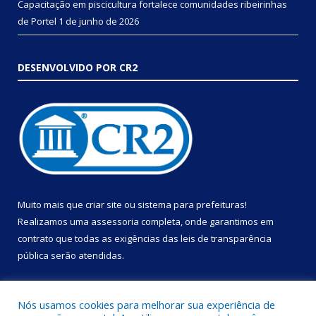
Capacitação em piscicultura fortalece comunidades ribeirinhas
de Portel
1 de junho de 2026
DESENVOLVIDO POR CR2
Muito mais que
criar site
ou
sistema para prefeituras
!
Realizamos uma
assessoria
completa, onde garantimos em
contrato que todas as exigências das
leis de transparência
pública
serão atendidas.
Conheça o
PNTP
e o
Radar da Transparência Pública
Nós usamos cookies para melhorar sua experiência de