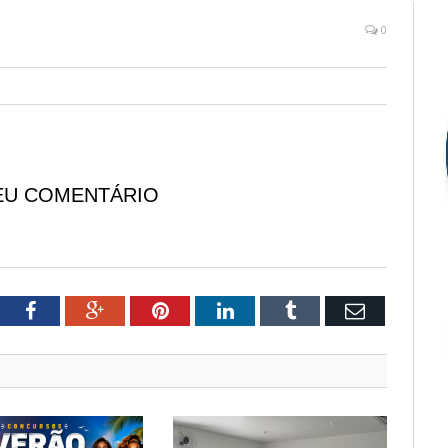
0
EU COMENTÁRIO
tter
Facebook
Google+
Pinterest
LinkedIn
Tumblr
Email