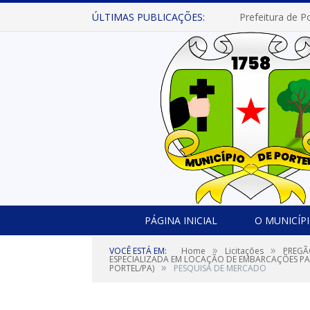
ÚLTIMAS PUBLICAÇÕES:
PÁGINA INICIAL
O MUNICÍP
»
»
VOCÊ ESTÁ EM:
Home
Licitações
PREGÃ
ESPECIALIZADA EM LOCAÇÃO DE EMBARCAÇÕES PAR
»
PORTEL/PA)
PESQUISA DE MERCADO