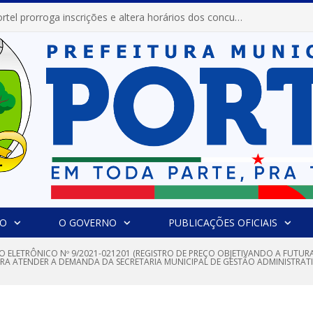
Prefeitura de Portel prorroga inscrições e altera horários dos concursos “Musa” e “Miss Mix Verão 2026”
IO
O GOVERNO
PUBLICAÇÕES OFICIAIS
O ELETRÔNICO Nº 9/2021-021201 (REGISTRO DE PREÇO OBJETIVANDO A FUTU
A ATENDER A DEMANDA DA SECRETARIA MUNICIPAL DE GESTÃO ADMINISTRATIV