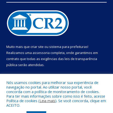
Muito mais que
criar site
ou
sistema para prefeituras
!
Realizamos uma
assessoria
completa, onde garantimos em
contrato que todas as exigências das
leis de transparência
pública
serão atendidas.
Conheça o
PNTP
e o
Radar da Transparência Pública
Nós usamos cookies para melhorar sua experiência de
navegação no portal. Ao utilizar nosso portal, você
concorda com a política de monitoramento de cookies.
Para ter mais informações sobre como isso é feito, acesse
Política de cookies (
Leia mais
). Se você concorda, clique em
Todos os direitos reservados a Prefeitura Municipal de Portel.
ACEITO.