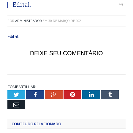
Edital.
0
POR
ADMINISTRADOR
EM
30 DE MARÇO DE 2021
Edital.
DEIXE SEU COMENTÁRIO
COMPARTILHAR:
Twitter
Facebook
Google+
Pinterest
LinkedIn
Tumblr
Email
CONTEÚDO RELACIONADO