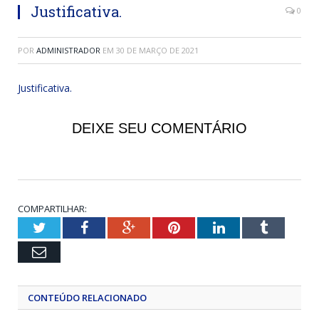
Justificativa.
0
POR
ADMINISTRADOR
EM
30 DE MARÇO DE 2021
Justificativa.
DEIXE SEU COMENTÁRIO
COMPARTILHAR:
Twitter
Facebook
Google+
Pinterest
LinkedIn
Tumblr
Email
CONTEÚDO RELACIONADO