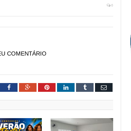
0
EU COMENTÁRIO
tter
Facebook
Google+
Pinterest
LinkedIn
Tumblr
Email