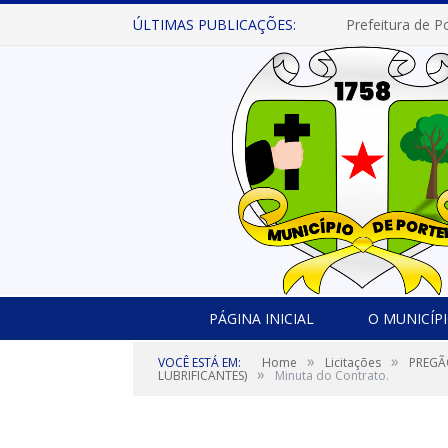
ÚLTIMAS PUBLICAÇÕES:
PÁGINA INICIAL
O MUNICÍP
»
»
VOCÊ ESTÁ EM:
Home
Licitações
PREGÃ
»
LUBRIFICANTES)
Minuta do Contrato.