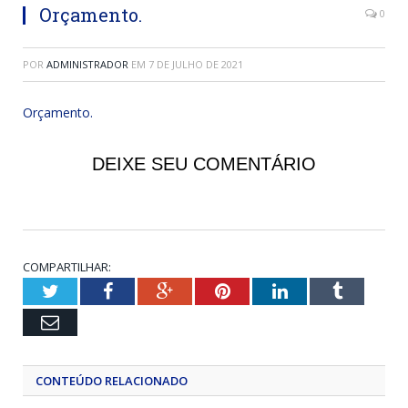
Orçamento.
0
POR
ADMINISTRADOR
EM
7 DE JULHO DE 2021
Orçamento.
DEIXE SEU COMENTÁRIO
COMPARTILHAR:
Twitter
Facebook
Google+
Pinterest
LinkedIn
Tumblr
Email
CONTEÚDO RELACIONADO