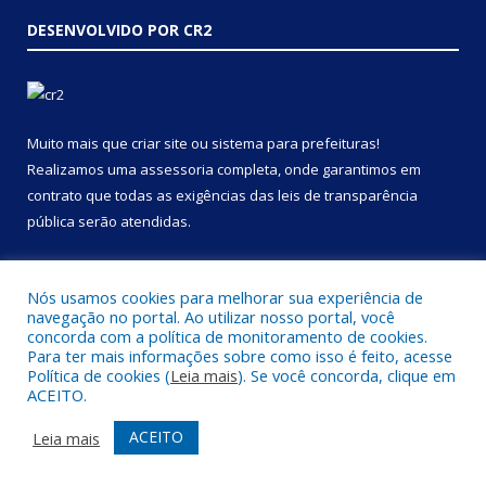
DESENVOLVIDO POR CR2
Muito mais que
criar site
ou
sistema para prefeituras
!
Realizamos uma
assessoria
completa, onde garantimos em
contrato que todas as exigências das
leis de transparência
pública
serão atendidas.
Conheça o
PNTP
e o
Radar da Transparência Pública
Nós usamos cookies para melhorar sua experiência de
navegação no portal. Ao utilizar nosso portal, você
concorda com a política de monitoramento de cookies.
Para ter mais informações sobre como isso é feito, acesse
Política de cookies (
Leia mais
). Se você concorda, clique em
Todos os direitos reservados a Prefeitura Municipal de Portel.
ACEITO.
Mapa do Site
Acessar Área Administrativa
ACEITO
Leia mais
Acessar Webmail