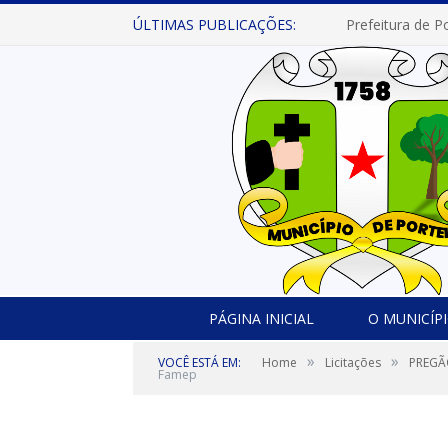
ÚLTIMAS PUBLICAÇÕES:
PÁGINA INICIAL
O MUNICÍP
»
»
VOCÊ ESTÁ EM:
Home
Licitações
PREGÃ
Famep