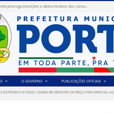
Prefeitura de Portel prorroga inscrições e altera horários dos concursos “Musa” e “Miss Mix Verão 2026”
IO
O GOVERNO
PUBLICAÇÕES OFICIAIS
O ELETRÔNICO Nº 9/2021-230606-SRP (REGISTRO DE PREÇO PARA EVENTUAL AQ