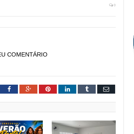
0
EU COMENTÁRIO
tter
Facebook
Google+
Pinterest
LinkedIn
Tumblr
Email