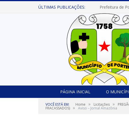
ÚLTIMAS PUBLICAÇÕES:
PÁGINA INICIAL
O MUNICÍP
»
»
VOCÊ ESTÁ EM:
Home
Licitações
PREGÃO
»
FRACASSADOS)
Aviso – Jornal Amazônia