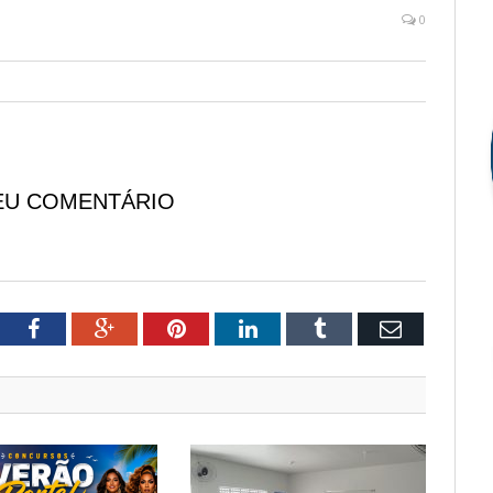
0
EU COMENTÁRIO
tter
Facebook
Google+
Pinterest
LinkedIn
Tumblr
Email