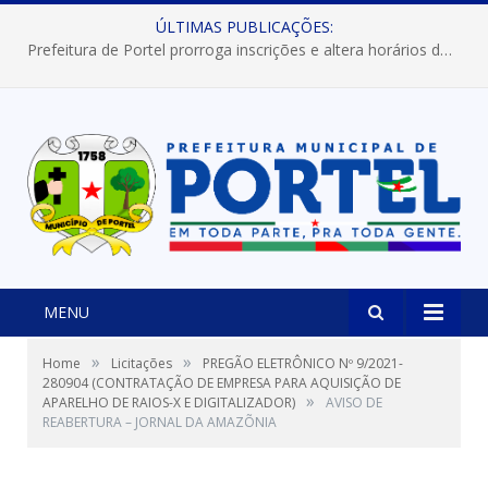
ÚLTIMAS PUBLICAÇÕES:
Prefeitura de Portel prorroga inscrições e altera horários dos concursos “Musa” e “Miss Mix Verão 2026”
MENU
»
»
Home
Licitações
PREGÃO ELETRÔNICO Nº 9/2021-
280904 (CONTRATAÇÃO DE EMPRESA PARA AQUISIÇÃO DE
»
APARELHO DE RAIOS-X E DIGITALIZADOR)
AVISO DE
REABERTURA – JORNAL DA AMAZÕNIA