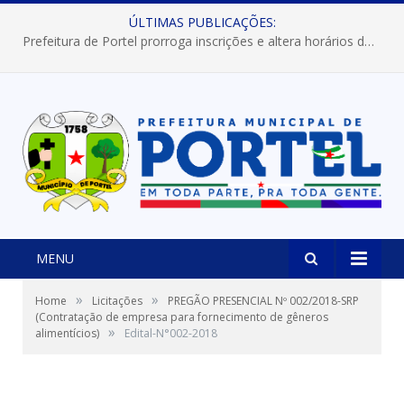
ÚLTIMAS PUBLICAÇÕES:
Prefeitura de Portel prorroga inscrições e altera horários dos concursos “Musa” e “Miss Mix Verão 2026”
MENU
»
»
Home
Licitações
PREGÃO PRESENCIAL Nº 002/2018-SRP
(Contratação de empresa para fornecimento de gêneros
»
alimentícios)
Edital-N°002-2018