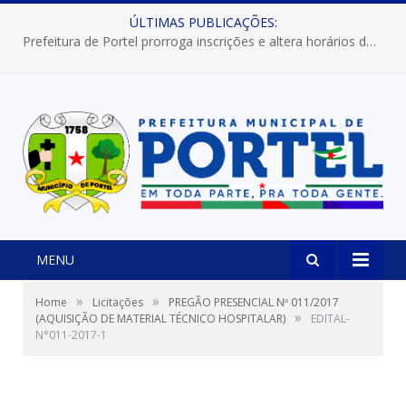
ÚLTIMAS PUBLICAÇÕES:
Prefeitura de Portel prorroga inscrições e altera horários dos concursos “Musa” e “Miss Mix Verão 2026”
MENU
»
»
Home
Licitações
PREGÃO PRESENCIAL Nº 011/2017
»
(AQUISIÇÃO DE MATERIAL TÉCNICO HOSPITALAR)
EDITAL-
N°011-2017-1