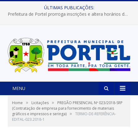
ÚLTIMAS PUBLICAÇÕES:
Prefeitura de Portel prorroga inscrições e altera horários dos concursos “Musa” e “Miss Mix Verão 2026”
MENU
»
»
Home
Licitações
PREGÃO PRESENCIAL Nº 023/2018-SRP
(Contratação de empresa para fornecimento de materiais
»
gráficos e impressos e seringa)
TERMO-DE-REFERÊNCIA-
EDITAL-023.2018-1