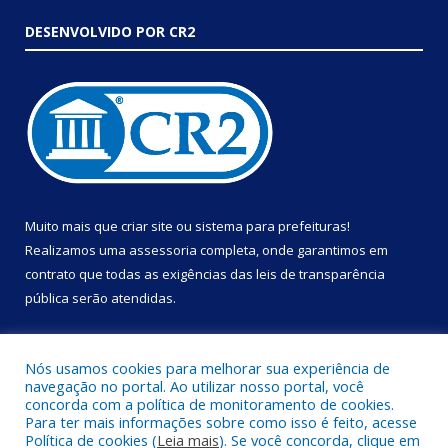
DESENVOLVIDO POR CR2
Muito mais que
criar site
ou
sistema para prefeituras
!
Realizamos uma
assessoria
completa, onde garantimos em
contrato que todas as exigências das
leis de transparência
pública
serão atendidas.
Conheça o
PNTP
e o
Radar da Transparência Pública
Nós usamos cookies para melhorar sua experiência de
navegação no portal. Ao utilizar nosso portal, você
concorda com a política de monitoramento de cookies.
Para ter mais informações sobre como isso é feito, acesse
Política de cookies (
Leia mais
). Se você concorda, clique em
Todos os direitos reservados a Prefeitura Municipal de Portel.