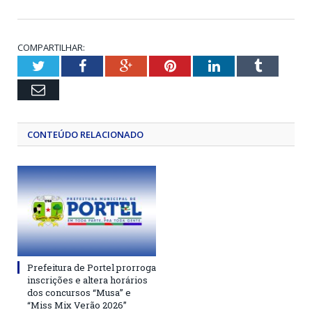
COMPARTILHAR:
Twitter
Facebook
Google+
Pinterest
LinkedIn
Tumblr
Email
CONTEÚDO RELACIONADO
Prefeitura de Portel prorroga
inscrições e altera horários
dos concursos “Musa” e
“Miss Mix Verão 2026”