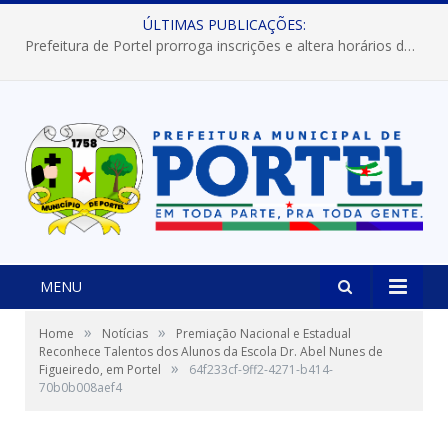
ÚLTIMAS PUBLICAÇÕES:
Prefeitura de Portel prorroga inscrições e altera horários dos concursos “Musa” e “Miss Mix Verão 2026”
MENU
»
»
Home
Notícias
Premiação Nacional e Estadual
Reconhece Talentos dos Alunos da Escola Dr. Abel Nunes de
»
Figueiredo, em Portel
64f233cf-9ff2-4271-b414-
70b0b008aef4
Foto: Reprodução