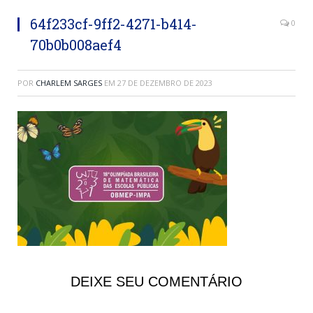
64f233cf-9ff2-4271-b414-
0
70b0b008aef4
POR
CHARLEM SARGES
EM
27 DE DEZEMBRO DE 2023
DEIXE SEU COMENTÁRIO