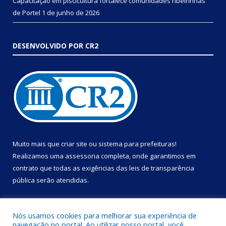
Capacitação em piscicultura fortalece comunidades ribeirinhas
de Portel
1 de junho de 2026
DESENVOLVIDO POR CR2
Muito mais que
criar site
ou
sistema para prefeituras
!
Realizamos uma
assessoria
completa, onde garantimos em
contrato que todas as exigências das
leis de transparência
pública
serão atendidas.
Conheça o
PNTP
e o
Radar da Transparência Pública
Nós usamos cookies para melhorar sua experiência de
navegação no portal. Ao utilizar nosso portal, você