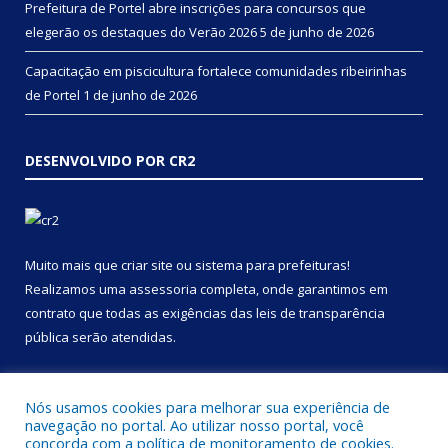
Prefeitura de Portel abre inscrições para concursos que
elegerão os destaques do Verão 2026
5 de junho de 2026
Capacitação em piscicultura fortalece comunidades ribeirinhas
de Portel
1 de junho de 2026
DESENVOLVIDO POR CR2
Muito mais que
criar site
ou
sistema para prefeituras
!
Realizamos uma
assessoria
completa, onde garantimos em
contrato que todas as exigências das
leis de transparência
pública
serão atendidas.
Conheça o
PNTP
e o
Radar da Transparência Pública
Nós usamos cookies para melhorar sua experiência de
navegação no portal. Ao utilizar nosso portal, você
concorda com a política de monitoramento de cookies.