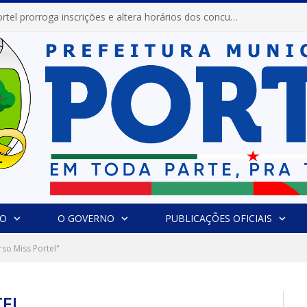
Prefeitura de Portel prorroga inscrições e altera horários dos concursos “Musa” e “Miss Mix Verão 2026”
IO
O GOVERNO
PUBLICAÇÕES OFICIAIS
so Miss Portel"
TEL