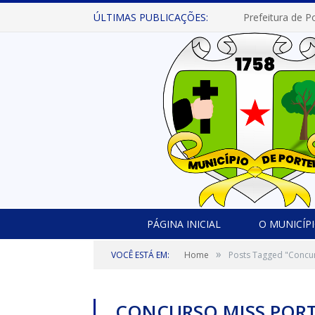
ÚLTIMAS PUBLICAÇÕES:
PÁGINA INICIAL
O MUNICÍP
»
VOCÊ ESTÁ EM:
Home
Posts Tagged "Concur
CONCURSO MISS POR