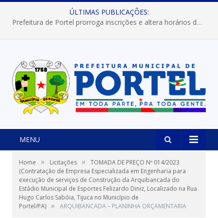
ÚLTIMAS PUBLICAÇÕES:
Prefeitura de Portel prorroga inscrições e altera horários dos concursos “Musa” e “Miss Mix Verão 2026”
MENU
»
»
Home
Licitações
TOMADA DE PREÇO Nº 014/2023
(Contratação de Empresa Especializada em Engenharia para
execução de serviços de Construção da Arquibancada do
Estádio Municipal de Esportes Felizardo Diniz, Localizado na Rua
Hugo Carlos Sabóia, Tijuca no Município de
»
Portel/PA)
ARQUIBANCADA – PLANINHA ORÇAMENTARIA