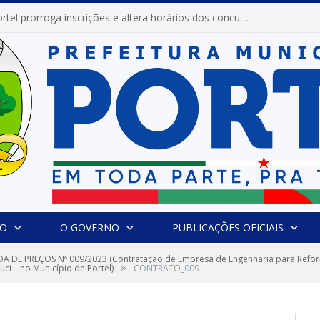
Prefeitura de Portel prorroga inscrições e altera horários dos concursos “Musa” e “Miss Mix Verão 2026”
IO
O GOVERNO
PUBLICAÇÕES OFICIAIS
 DE PREÇOS Nº 009/2023 (Contratação de Empresa de Engenharia para Reform
»
ci – no Município de Portel)
CONTRATO_009