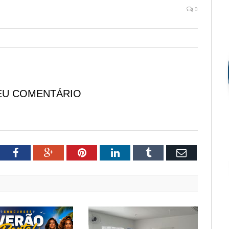
0
EU COMENTÁRIO
tter
Facebook
Google+
Pinterest
LinkedIn
Tumblr
Email