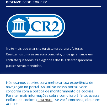
DESENVOLVIDO POR CR2
Muito mais que
criar site
ou
sistema para prefeituras
!
Realizamos uma
assessoria
completa, onde garantimos em
contrato que todas as exigências das
leis de transparência
pública
serão atendidas.
Conheça o
PNTP
e o
Radar da Transparência Pública
Nós usamos cookies para melhorar sua experiência de
navegação no portal. Ao utilizar nosso portal, você
concorda com a política de monitoramento de cookies.
Para ter mais informações sobre como isso é feito, acesse
Política de cookies (
Leia mais
). Se você concorda, clique em
Todos os direitos reservados a Prefeitura Municipal de Portel.
ACEITO.