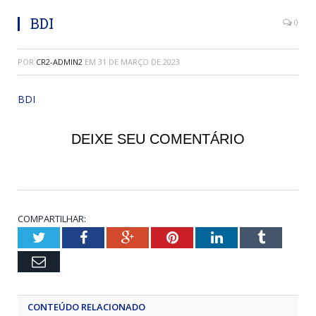
BDI
0
POR
CR2-ADMIN2
EM
31 DE MARÇO DE 2023
BDI
DEIXE SEU COMENTÁRIO
COMPARTILHAR:
Twitter
Facebook
Google+
Pinterest
LinkedIn
Tumblr
Email
CONTEÚDO RELACIONADO