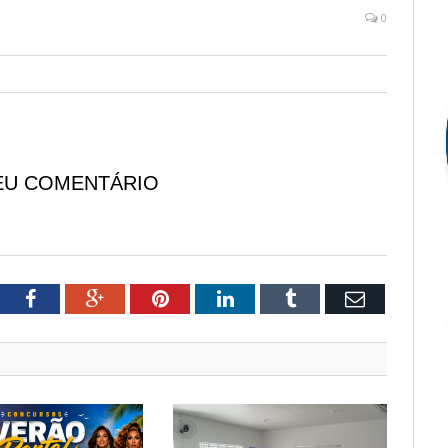
0
EU COMENTÁRIO
tter
Facebook
Google+
Pinterest
LinkedIn
Tumblr
Email