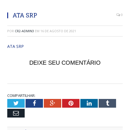
ATA SRP
0
POR
CR2-ADMIN3
EM
16 DE AGOSTO DE 2021
ATA SRP
DEIXE SEU COMENTÁRIO
COMPARTILHAR:
Twitter
Facebook
Google+
Pinterest
LinkedIn
Tumblr
Email