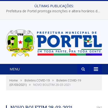
ÚLTIMAS PUBLICAÇÕES:
Prefeitura de Portel prorroga inscrições e altera horários dos concursos “Musa” e “Miss Mix Verão 2026”
MENU
»
»
Home
Boletins COVID-19
Boletim COVID-19
»
(01/03/2021)
NOVO BOLETIM 28-03-2021
NOVO BOLETIM 28-03-2021
0