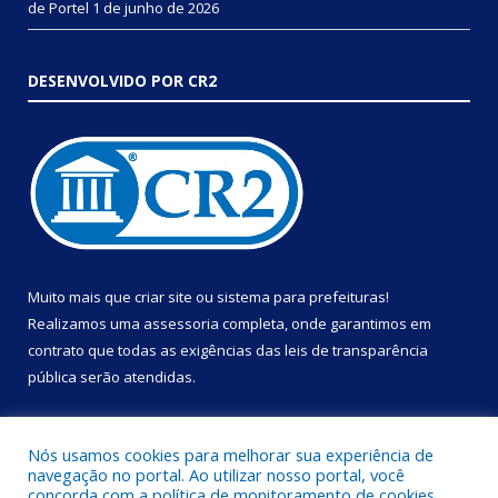
de Portel
1 de junho de 2026
DESENVOLVIDO POR CR2
Muito mais que
criar site
ou
sistema para prefeituras
!
Realizamos uma
assessoria
completa, onde garantimos em
contrato que todas as exigências das
leis de transparência
pública
serão atendidas.
Conheça o
PNTP
e o
Radar da Transparência Pública
Nós usamos cookies para melhorar sua experiência de
navegação no portal. Ao utilizar nosso portal, você
concorda com a política de monitoramento de cookies.