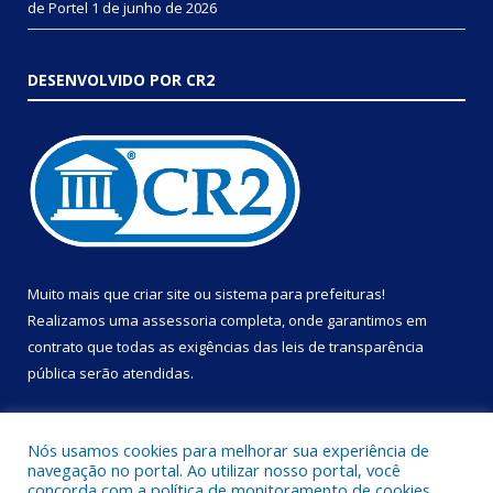
de Portel
1 de junho de 2026
DESENVOLVIDO POR CR2
Muito mais que
criar site
ou
sistema para prefeituras
!
Realizamos uma
assessoria
completa, onde garantimos em
contrato que todas as exigências das
leis de transparência
pública
serão atendidas.
Conheça o
PNTP
e o
Radar da Transparência Pública
Nós usamos cookies para melhorar sua experiência de
navegação no portal. Ao utilizar nosso portal, você
concorda com a política de monitoramento de cookies.