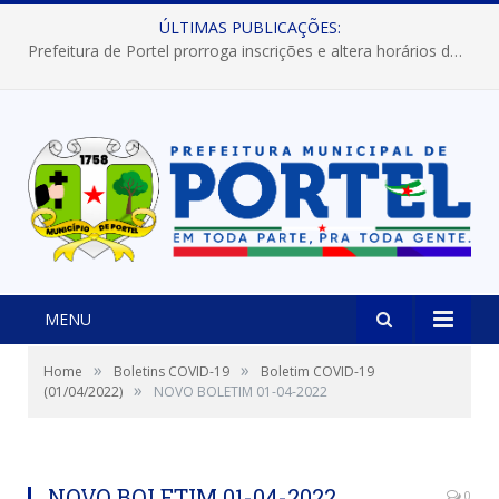
ÚLTIMAS PUBLICAÇÕES:
Prefeitura de Portel prorroga inscrições e altera horários dos concursos “Musa” e “Miss Mix Verão 2026”
MENU
»
»
Home
Boletins COVID-19
Boletim COVID-19
»
(01/04/2022)
NOVO BOLETIM 01-04-2022
NOVO BOLETIM 01-04-2022
0