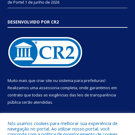
de Portel
1 de junho de 2026
DESENVOLVIDO POR CR2
Muito mais que
criar site
ou
sistema para prefeituras
!
Realizamos uma
assessoria
completa, onde garantimos em
contrato que todas as exigências das
leis de transparência
pública
serão atendidas.
Conheça o
PNTP
e o
Radar da Transparência Pública
Nós usamos cookies para melhorar sua experiência de
navegação no portal. Ao utilizar nosso portal, você
concorda com a política de monitoramento de cookies.