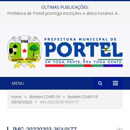
ÚLTIMAS PUBLICAÇÕES:
Prefeitura de Portel prorroga inscrições e altera horários dos concursos “Musa” e “Miss Mix Verão 2026”
MENU
»
»
Home
Boletins COVID-19
Boletim COVID-19
»
(03/02/2022)
IMG-20220203-WA0177
IMG-20220203-WA0177
0