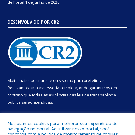
de Portel
1 de junho de 2026
DESENVOLVIDO POR CR2
Muito mais que
criar site
ou
sistema para prefeituras
!
Realizamos uma
assessoria
completa, onde garantimos em
contrato que todas as exigências das
leis de transparência
pública
serão atendidas.
Conheça o
PNTP
e o
Radar da Transparência Pública
Nós usamos cookies para melhorar sua experiência de
navegação no portal. Ao utilizar nosso portal, você
concorda com a política de monitoramento de cookies.