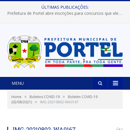
ÚLTIMAS PUBLICAÇÕES:
Prefeitura de Portel abre inscrições para concursos que elegerão os destaques do Verão 2026
MENU
»
»
Home
Boletins COVID-19
Boletim COVID-19
»
(02/08/2021)
IMG-20210802-WA0167
IMG-20210802-WA0167
0