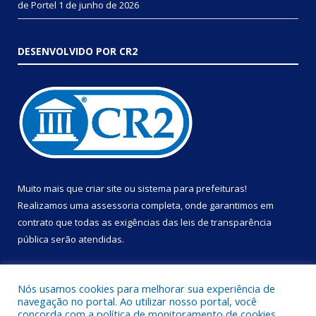
de Portel
1 de junho de 2026
DESENVOLVIDO POR CR2
Muito mais que
criar site
ou
sistema para prefeituras
!
Realizamos uma
assessoria
completa, onde garantimos em
contrato que todas as exigências das
leis de transparência
pública
serão atendidas.
Conheça o
PNTP
e o
Radar da Transparência Pública
Nós usamos cookies para melhorar sua experiência de
navegação no portal. Ao utilizar nosso portal, você
concorda com a política de monitoramento de cookies.