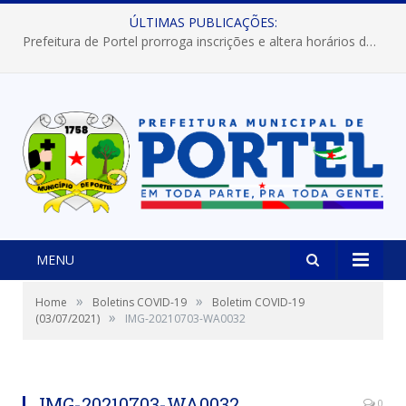
ÚLTIMAS PUBLICAÇÕES:
Prefeitura de Portel prorroga inscrições e altera horários dos concursos “Musa” e “Miss Mix Verão 2026”
MENU
»
»
Home
Boletins COVID-19
Boletim COVID-19
»
(03/07/2021)
IMG-20210703-WA0032
IMG-20210703-WA0032
0