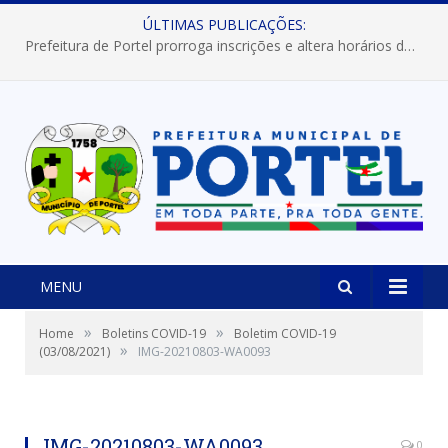
ÚLTIMAS PUBLICAÇÕES:
Prefeitura de Portel prorroga inscrições e altera horários dos concursos “Musa” e “Miss Mix Verão 2026”
MENU
»
»
Home
Boletins COVID-19
Boletim COVID-19
»
(03/08/2021)
IMG-20210803-WA0093
IMG-20210803-WA0093
0