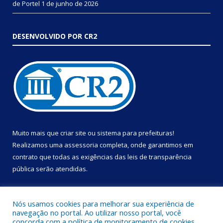
de Portel
1 de junho de 2026
DESENVOLVIDO POR CR2
Muito mais que
criar site
ou
sistema para prefeituras
!
Realizamos uma
assessoria
completa, onde garantimos em
contrato que todas as exigências das
leis de transparência
pública
serão atendidas.
Conheça o
PNTP
e o
Radar da Transparência Pública
Nós usamos cookies para melhorar sua experiência de
navegação no portal. Ao utilizar nosso portal, você
concorda com a política de monitoramento de cookies.