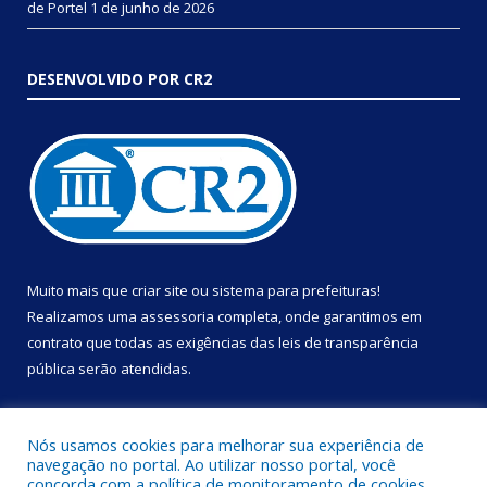
de Portel
1 de junho de 2026
DESENVOLVIDO POR CR2
Muito mais que
criar site
ou
sistema para prefeituras
!
Realizamos uma
assessoria
completa, onde garantimos em
contrato que todas as exigências das
leis de transparência
pública
serão atendidas.
Conheça o
PNTP
e o
Radar da Transparência Pública
Nós usamos cookies para melhorar sua experiência de
navegação no portal. Ao utilizar nosso portal, você
concorda com a política de monitoramento de cookies.