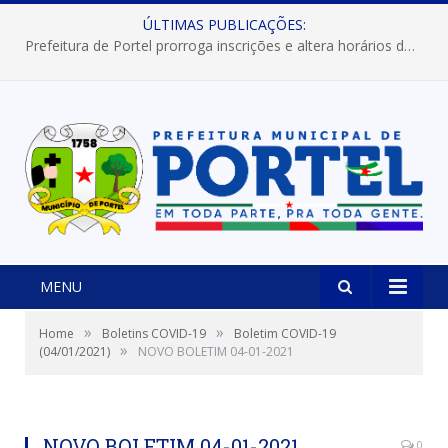
ÚLTIMAS PUBLICAÇÕES:
Prefeitura de Portel prorroga inscrições e altera horários dos concursos “Musa” e “Miss Mix Verão 2026”
MENU
»
»
Home
Boletins COVID-19
Boletim COVID-19
»
(04/01/2021)
NOVO BOLETIM 04-01-2021
NOVO BOLETIM 04-01-2021
0