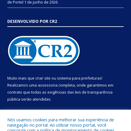
de Portel
1 de junho de 2026
DESENVOLVIDO POR CR2
Muito mais que
criar site
ou
sistema para prefeituras
!
Realizamos uma
assessoria
completa, onde garantimos em
contrato que todas as exigências das
leis de transparência
pública
serão atendidas.
Conheça o
PNTP
e o
Radar da Transparência Pública
Nós usamos cookies para melhorar sua experiência de
navegação no portal. Ao utilizar nosso portal, você
concorda com a política de monitoramento de cookies.