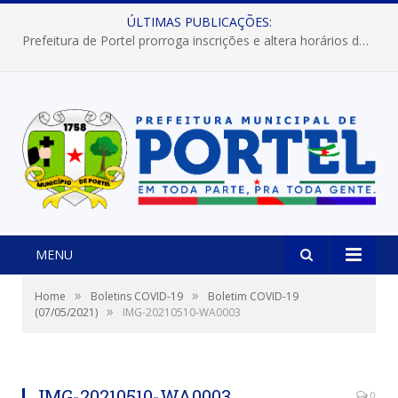
ÚLTIMAS PUBLICAÇÕES:
Prefeitura de Portel prorroga inscrições e altera horários dos concursos “Musa” e “Miss Mix Verão 2026”
MENU
»
»
Home
Boletins COVID-19
Boletim COVID-19
»
(07/05/2021)
IMG-20210510-WA0003
IMG-20210510-WA0003
0