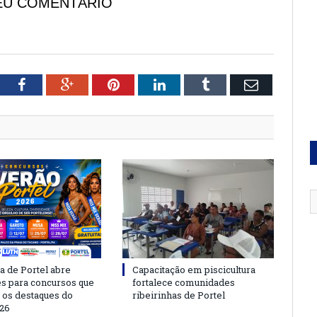
EU COMENTÁRIO
tter
Facebook
Google+
Pinterest
LinkedIn
Tumblr
Email
a de Portel abre
Capacitação em piscicultura
es para concursos que
fortalece comunidades
 os destaques do
ribeirinhas de Portel
26