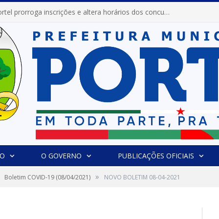
Prefeitura de Portel prorroga inscrições e altera horários dos concursos “Musa” e “Miss Mix Verão 2026”
IO
O GOVERNO
PUBLICAÇÕES OFICIAIS
»
Boletim COVID-19 (08/04/2021)
NOVO BOLETIM 08-04-2021