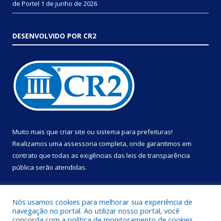
de Portel
1 de junho de 2026
DESENVOLVIDO POR CR2
Muito mais que
criar site
ou
sistema para prefeituras
!
Realizamos uma
assessoria
completa, onde garantimos em
contrato que todas as exigências das
leis de transparência
pública
serão atendidas.
Conheça o
PNTP
e o
Radar da Transparência Pública
Nós usamos cookies para melhorar sua experiência de
navegação no portal. Ao utilizar nosso portal, você
concorda com a política de monitoramento de cookies.