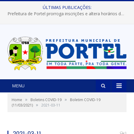
ÚLTIMAS PUBLICAÇÕES:
Prefeitura de Portel prorroga inscrições e altera horários dos concursos “Musa” e “Miss Mix Verão 2026”
MENU
»
»
Home
Boletins COVID-19
Boletim COVID-19
»
(11/03/2021)
2021-03-11
2021-03-11
0