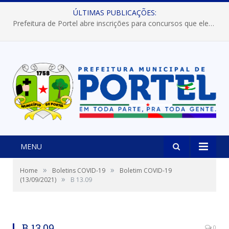
ÚLTIMAS PUBLICAÇÕES:
Prefeitura de Portel abre inscrições para concursos que elegerão os destaques do Verão 2026
MENU
»
»
Home
Boletins COVID-19
Boletim COVID-19
»
(13/09/2021)
B 13.09
B 13.09
0