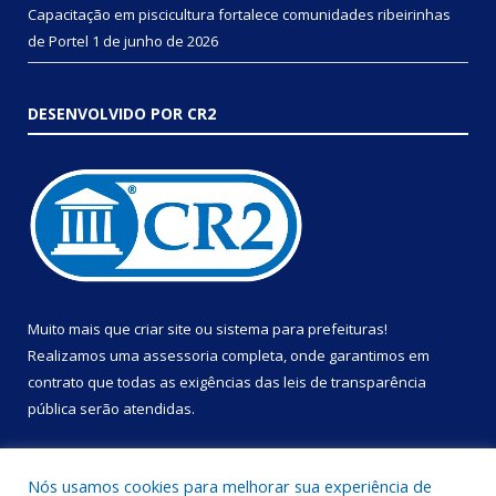
Capacitação em piscicultura fortalece comunidades ribeirinhas
de Portel
1 de junho de 2026
DESENVOLVIDO POR CR2
Muito mais que
criar site
ou
sistema para prefeituras
!
Realizamos uma
assessoria
completa, onde garantimos em
contrato que todas as exigências das
leis de transparência
pública
serão atendidas.
Conheça o
PNTP
e o
Radar da Transparência Pública
Nós usamos cookies para melhorar sua experiência de