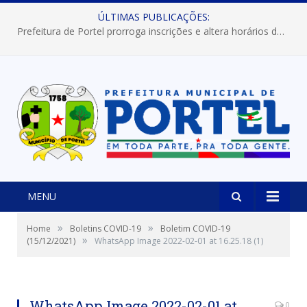
ÚLTIMAS PUBLICAÇÕES:
Prefeitura de Portel prorroga inscrições e altera horários dos concursos “Musa” e “Miss Mix Verão 2026”
MENU
»
»
Home
Boletins COVID-19
Boletim COVID-19
»
(15/12/2021)
WhatsApp Image 2022-02-01 at 16.25.18 (1)
WhatsApp Image 2022-02-01 at
0