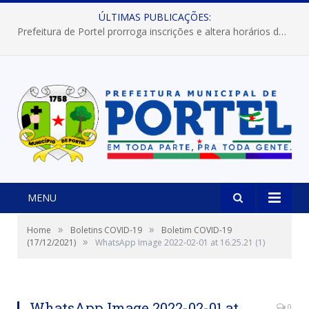
ÚLTIMAS PUBLICAÇÕES:
Prefeitura de Portel prorroga inscrições e altera horários dos concursos “Musa” e “Miss Mix Verão 2026”
MENU
»
»
Home
Boletins COVID-19
Boletim COVID-19
»
(17/12/2021)
WhatsApp Image 2022-02-01 at 16.25.21 (1)
WhatsApp Image 2022-02-01 at
0