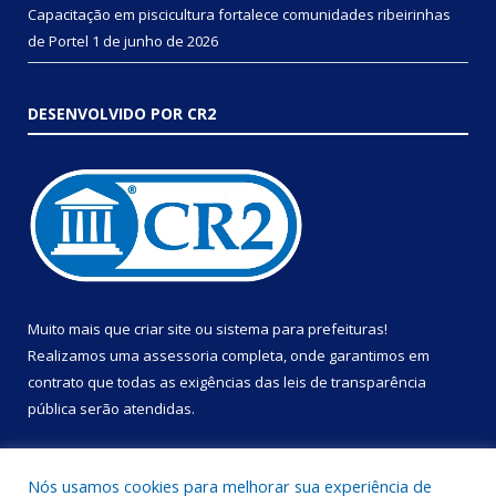
Capacitação em piscicultura fortalece comunidades ribeirinhas
de Portel
1 de junho de 2026
DESENVOLVIDO POR CR2
Muito mais que
criar site
ou
sistema para prefeituras
!
Realizamos uma
assessoria
completa, onde garantimos em
contrato que todas as exigências das
leis de transparência
pública
serão atendidas.
Conheça o
PNTP
e o
Radar da Transparência Pública
Nós usamos cookies para melhorar sua experiência de