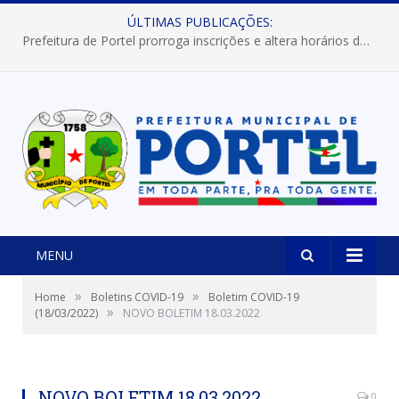
ÚLTIMAS PUBLICAÇÕES:
Prefeitura de Portel prorroga inscrições e altera horários dos concursos “Musa” e “Miss Mix Verão 2026”
MENU
»
»
Home
Boletins COVID-19
Boletim COVID-19
»
(18/03/2022)
NOVO BOLETIM 18.03.2022
NOVO BOLETIM 18.03.2022
0