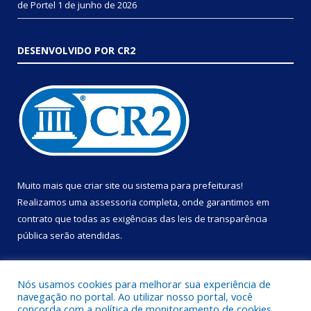
de Portel
1 de junho de 2026
DESENVOLVIDO POR CR2
Muito mais que
criar site
ou
sistema para prefeituras
!
Realizamos uma
assessoria
completa, onde garantimos em
contrato que todas as exigências das
leis de transparência
pública
serão atendidas.
Conheça o
PNTP
e o
Radar da Transparência Pública
Nós usamos cookies para melhorar sua experiência de
navegação no portal. Ao utilizar nosso portal, você
concorda com a política de monitoramento de cookies.