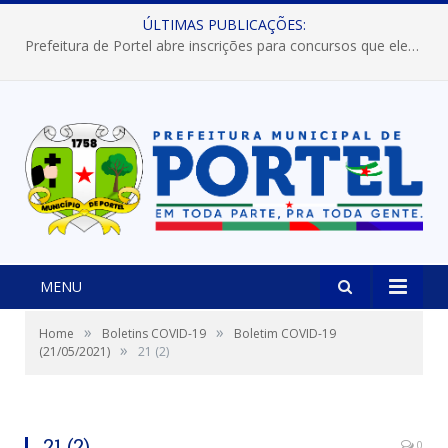
ÚLTIMAS PUBLICAÇÕES:
Prefeitura de Portel abre inscrições para concursos que elegerão os destaques do Verão 2026
MENU
»
»
Home
Boletins COVID-19
Boletim COVID-19
»
(21/05/2021)
21 (2)
21 (2)
0