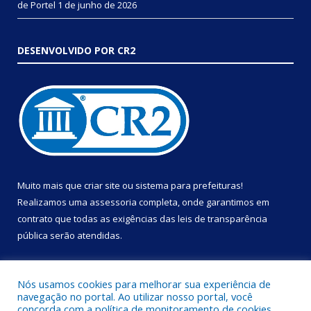
de Portel
1 de junho de 2026
DESENVOLVIDO POR CR2
Muito mais que
criar site
ou
sistema para prefeituras
!
Realizamos uma
assessoria
completa, onde garantimos em
contrato que todas as exigências das
leis de transparência
pública
serão atendidas.
Conheça o
PNTP
e o
Radar da Transparência Pública
Nós usamos cookies para melhorar sua experiência de
navegação no portal. Ao utilizar nosso portal, você
concorda com a política de monitoramento de cookies.