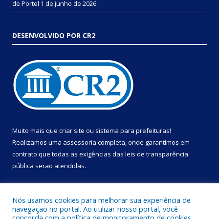
de Portel
1 de junho de 2026
DESENVOLVIDO POR CR2
Muito mais que
criar site
ou
sistema para prefeituras
!
Realizamos uma
assessoria
completa, onde garantimos em
contrato que todas as exigências das
leis de transparência
pública
serão atendidas.
Conheça o
PNTP
e o
Radar da Transparência Pública
Nós usamos cookies para melhorar sua experiência de
navegação no portal. Ao utilizar nosso portal, você
concorda com a política de monitoramento de cookies.