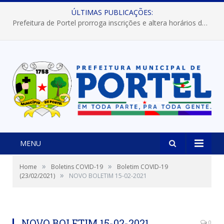
ÚLTIMAS PUBLICAÇÕES:
Prefeitura de Portel prorroga inscrições e altera horários dos concursos “Musa” e “Miss Mix Verão 2026”
MENU
»
»
Home
Boletins COVID-19
Boletim COVID-19
»
(23/02/2021)
NOVO BOLETIM 15-02-2021
NOVO BOLETIM 15-02-2021
0