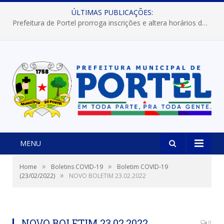
ÚLTIMAS PUBLICAÇÕES:
Prefeitura de Portel prorroga inscrições e altera horários dos concursos “Musa” e “Miss Mix Verão 2026”
MENU
»
»
Home
Boletins COVID-19
Boletim COVID-19
»
(23/02/2022)
NOVO BOLETIM 23.02.2022
NOVO BOLETIM 23.02.2022
0