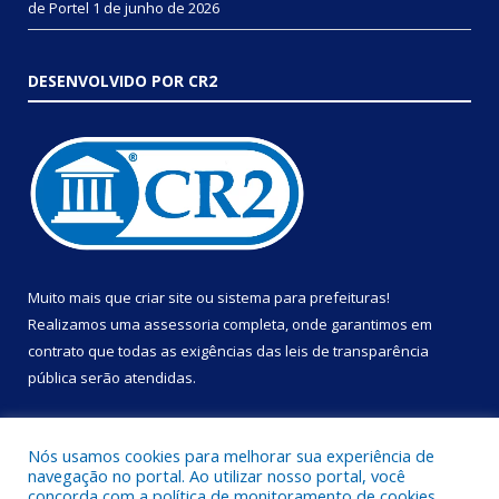
de Portel
1 de junho de 2026
DESENVOLVIDO POR CR2
Muito mais que
criar site
ou
sistema para prefeituras
!
Realizamos uma
assessoria
completa, onde garantimos em
contrato que todas as exigências das
leis de transparência
pública
serão atendidas.
Conheça o
PNTP
e o
Radar da Transparência Pública
Nós usamos cookies para melhorar sua experiência de
navegação no portal. Ao utilizar nosso portal, você
concorda com a política de monitoramento de cookies.