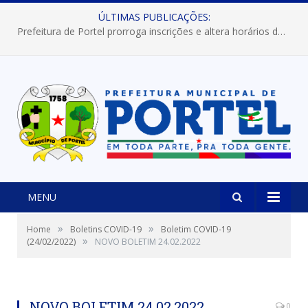
ÚLTIMAS PUBLICAÇÕES:
Prefeitura de Portel prorroga inscrições e altera horários dos concursos “Musa” e “Miss Mix Verão 2026”
MENU
»
»
Home
Boletins COVID-19
Boletim COVID-19
»
(24/02/2022)
NOVO BOLETIM 24.02.2022
NOVO BOLETIM 24.02.2022
0