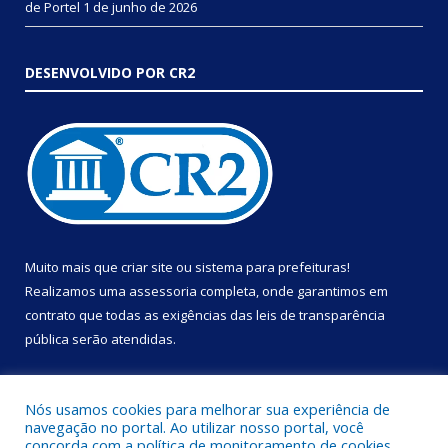
de Portel
1 de junho de 2026
DESENVOLVIDO POR CR2
Muito mais que
criar site
ou
sistema para prefeituras
!
Realizamos uma
assessoria
completa, onde garantimos em
contrato que todas as exigências das
leis de transparência
pública
serão atendidas.
Conheça o
PNTP
e o
Radar da Transparência Pública
Nós usamos cookies para melhorar sua experiência de
navegação no portal. Ao utilizar nosso portal, você
concorda com a política de monitoramento de cookies.