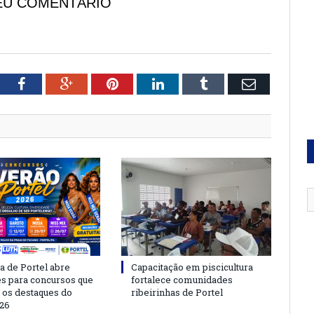
EU COMENTÁRIO
tter
Facebook
Google+
Pinterest
LinkedIn
Tumblr
Email
a de Portel abre
Capacitação em piscicultura
es para concursos que
fortalece comunidades
 os destaques do
ribeirinhas de Portel
26