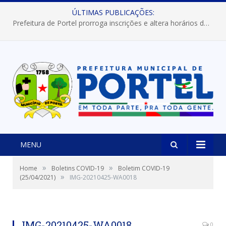
ÚLTIMAS PUBLICAÇÕES:
Prefeitura de Portel abre inscrições para concursos que elegerão os destaques do Verão 2026
MENU
»
»
Home
Boletins COVID-19
Boletim COVID-19
»
(25/04/2021)
IMG-20210425-WA0018
IMG-20210425-WA0018
0