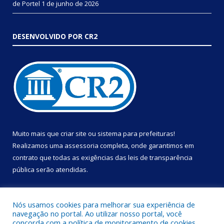
de Portel
1 de junho de 2026
DESENVOLVIDO POR CR2
Muito mais que
criar site
ou
sistema para prefeituras
!
Realizamos uma
assessoria
completa, onde garantimos em
contrato que todas as exigências das
leis de transparência
pública
serão atendidas.
Conheça o
PNTP
e o
Radar da Transparência Pública
Nós usamos cookies para melhorar sua experiência de
navegação no portal. Ao utilizar nosso portal, você
concorda com a política de monitoramento de cookies.