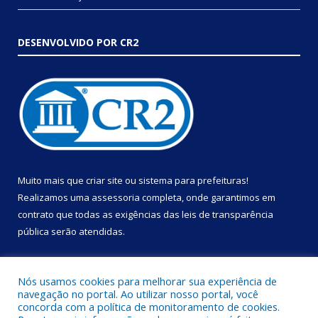
DESENVOLVIDO POR CR2
Muito mais que
criar site
ou
sistema para prefeituras
!
Realizamos uma
assessoria
completa, onde garantimos em
contrato que todas as exigências das
leis de transparência
pública
serão atendidas.
Conheça o
PNTP
e o
Radar da Transparência Pública
Nós usamos cookies para melhorar sua experiência de
navegação no portal. Ao utilizar nosso portal, você
concorda com a política de monitoramento de cookies.