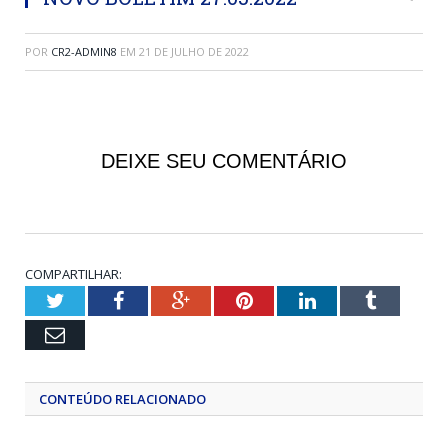
POR
CR2-ADMIN8
EM
21 DE JULHO DE 2022
DEIXE SEU COMENTÁRIO
COMPARTILHAR:
Twitter
Facebook
Google+
Pinterest
LinkedIn
Tumblr
Email
CONTEÚDO RELACIONADO