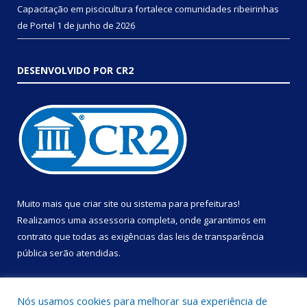
Capacitação em piscicultura fortalece comunidades ribeirinhas
de Portel
1 de junho de 2026
DESENVOLVIDO POR CR2
Muito mais que
criar site
ou
sistema para prefeituras
!
Realizamos uma
assessoria
completa, onde garantimos em
contrato que todas as exigências das
leis de transparência
pública
serão atendidas.
Conheça o
PNTP
e o
Radar da Transparência Pública
Nós usamos cookies para melhorar sua experiência de