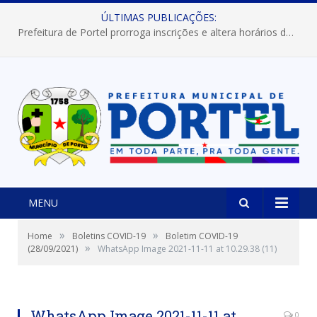
ÚLTIMAS PUBLICAÇÕES:
Prefeitura de Portel prorroga inscrições e altera horários dos concursos “Musa” e “Miss Mix Verão 2026”
MENU
»
»
Home
Boletins COVID-19
Boletim COVID-19
»
(28/09/2021)
WhatsApp Image 2021-11-11 at 10.29.38 (11)
WhatsApp Image 2021-11-11 at
0