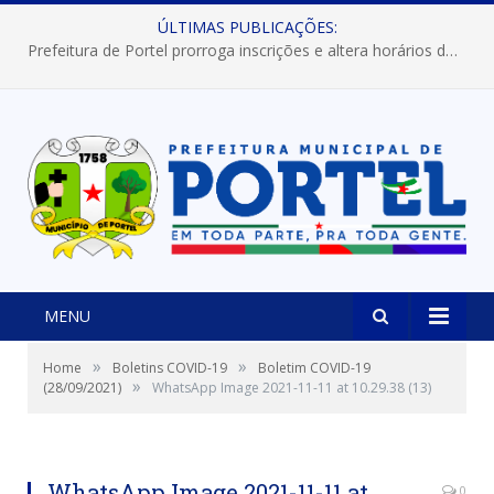
ÚLTIMAS PUBLICAÇÕES:
Prefeitura de Portel prorroga inscrições e altera horários dos concursos “Musa” e “Miss Mix Verão 2026”
MENU
»
»
Home
Boletins COVID-19
Boletim COVID-19
»
(28/09/2021)
WhatsApp Image 2021-11-11 at 10.29.38 (13)
WhatsApp Image 2021-11-11 at
0