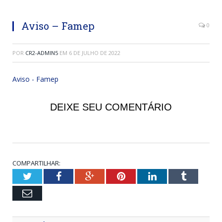
Aviso – Famep
0
POR
CR2-ADMIN5
EM
6 DE JULHO DE 2022
Aviso - Famep
DEIXE SEU COMENTÁRIO
COMPARTILHAR:
Twitter
Facebook
Google+
Pinterest
LinkedIn
Tumblr
Email